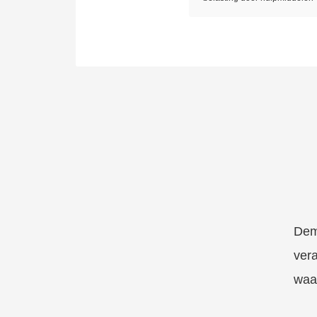
Dem
vera
waa