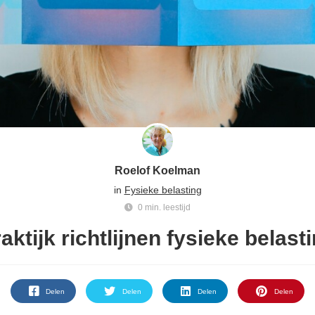
Roelof Koelman
in
Fysieke belasting
0 min. leestijd
aktijk richtlijnen fysieke belast
Delen
Delen
Delen
Delen