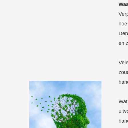
Waa
Ver
hoe
Denk
en z
Vele
zoud
han
Wat 
uitv
hand