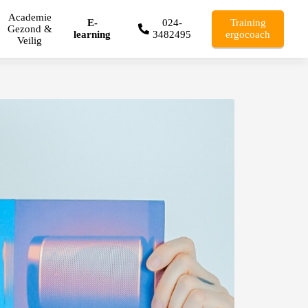
Academie
E-
024-
Training
Gezond &
learning
3482495
ergocoach
Veilig