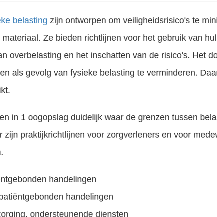
eke belasting
zijn ontworpen om veiligheidsrisico's te mini
ateriaal. Ze bieden richtlijnen voor het gebruik van hul
n overbelasting en het inschatten van de risico's. Het do
n als gevolg van fysieke belasting te verminderen. Da
kt.
eke activiteiten. Dit kan onder andere betrekking hebben op het tillen, dragen, duwen, trekken, tillen of verplaatsen van..
ken in 1 oogopslag duidelijk waar de grenzen tussen bela
Er zijn praktijkrichtlijnen voor zorgverleners en voor med
.
iëntgebonden handelingen
-patiëntgebonden handelingen
zorging, ondersteunende diensten