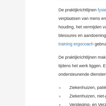
De praktijkrichtlijnen
fysi
verplaatsen van mens en m
houding, het vermijden va
blessures en aandoeninge
training ergocoach
gebrui
Fysieke belasting is de belasting die het lichaam ondervindt tijdens het uitvoeren van fysi
De praktijkrichtlijnen ma
tijdens het werk liggen. 
10.000+ cursisten volgden met succes deze training ergocoach. Met 14 V&VN-accreditatiepunten en beoordeeld met een 8,9. Zowel incompany als open inschrijving. Bekijk de video!
ondersteunende diensten
Ziekenhuizen, pat
Ziekenhuizen, niet
Verpleging- en Ver