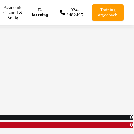
Academie
E-
024-
Training
Gezond &
learning
3482495
ergocoach
Veilig
0
0