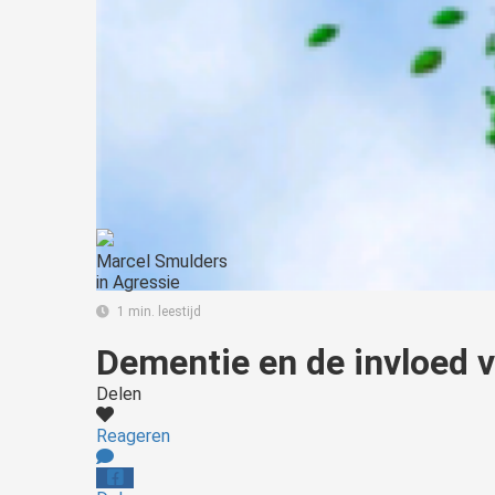
Marcel Smulders
in
Agressie
1 min. leestijd
Dementie en de invloed 
Delen
Reageren